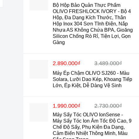
gốc
hiện
Bộ Hộp Bảo Quản Thực Phẩm
là:
tại
OLIVO FRESHLOCK IVORY - Bộ 4
1.450.000₫.
là:
Hộp, Đa Dạng Kích Thước, Thân
990.000₫.
Hộp Inox 304 Sơn Tĩnh Điện, Nắp
Nhựa AS Không Chứa BPA, Gioăng
Silicon Chống Rò Rỉ, Tiện Lợi, Gọn
Gàng
Giá
Giá
2.890.000
₫
3.489.000
₫
gốc
hiện
Máy Ép Chậm OLIVO SJ260 - Màu
là:
tại
Solara, Lưỡi Dao Kép, Khoang Tiếp
3.489.000₫.
là:
Lớn, Ép Kiệt, Dễ Dàng Vệ Sinh
2.890.000₫.
Giá
Giá
1.990.000
₫
2.730.000
₫
gốc
hiện
Máy Sấy Tóc OLIVO IonSense -
là:
tại
2.730.000₫.
là:
Máy Sấy Tóc Ion Âm Tốc Độ Cao, 9
1.990.000₫.
Chế Độ Sấy, Phụ Kiện Đa Dạng,
Cảm Biến Nhiệt Thông Minh, Màu