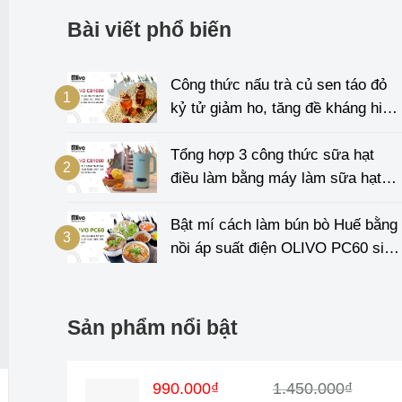
Bài viết phổ biến
Công thức nấu trà củ sen táo đỏ
kỷ tử giảm ho, tăng đề kháng hiệu
quả cho cả gia đình
Tổng hợp 3 công thức sữa hạt
điều làm bằng máy làm sữa hạt
OLIVO CB1000 cực đơn giản
Bật mí cách làm bún bò Huế bằng
nồi áp suất điện OLIVO PC60 siêu
nhanh gọn
Sản phẩm nổi bật
Giá
Giá
990.000
₫
1.450.000
₫