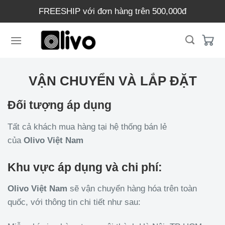
Chuyển
FREESHIP với đơn hàng trên 500,000đ
đến
nội
dung
VẬN CHUYỂN VÀ LẮP ĐẶT
Đối tượng áp dụng
Tất cả khách mua hàng tại hệ thống bán lẻ
của
Olivo
Việt Nam
Khu vực áp dụng và chi phí:
Olivo Việt Nam
sẽ vận chuyển hàng hóa trên toàn
quốc, với thông tin chi tiết như sau: