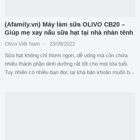
(Afamily.vn) Máy làm sữa OLIVO CB20 –
Giúp mẹ xay nấu sữa hạt tại nhà nhàn tênh
Olivo Việt Nam
23/09/2022
Sữa hạt không chỉ thơm ngon, dễ uống mà còn chứa
nhiều thành phần dinh dưỡng rất tốt cho mọi lứa tuổi.
Tuy nhiên có nhiều bạn đọc lại khá băn khoăn muốn biết
sữa hạt có công dụng gì với bà bầu? Liệu sử dụng sữa
hạt tự nhiên có phù hợp với sức