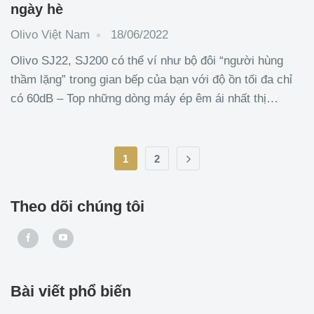
ngày hè
Olivo Việt Nam
18/06/2022
Olivo SJ22, SJ200 có thể ví như bộ đôi “người hùng
thầm lặng” trong gian bếp của bạn với độ ồn tối đa chỉ
có 60dB – Top những dòng máy ép êm ái nhất thị
trường. Bộ tản nhiệt dưới giúp động cơ hoạt động bền
bỉ hơn. Công suất mạnh mẽ, trục ép
1
2
Theo dõi chúng tôi
Bài viết phổ biến