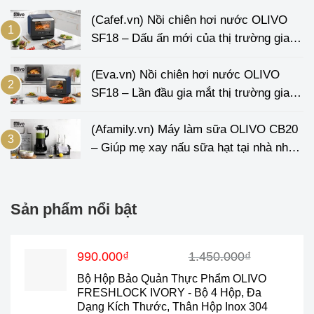
(Cafef.vn) Nồi chiên hơi nước OLIVO
SF18 – Dấu ấn mới của thị trường gia
dụng
(Eva.vn) Nồi chiên hơi nước OLIVO
SF18 – Lần đầu gia mắt thị trường gia
dụng Việt
(Afamily.vn) Máy làm sữa OLIVO CB20
– Giúp mẹ xay nấu sữa hạt tại nhà nhàn
tênh
Sản phẩm nổi bật
Giá
Giá
990.000
₫
1.450.000
₫
gốc
hiện
Bộ Hộp Bảo Quản Thực Phẩm OLIVO
là:
tại
FRESHLOCK IVORY - Bộ 4 Hộp, Đa
1.450.000₫.
là:
Dạng Kích Thước, Thân Hộp Inox 304