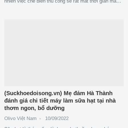
nhiên việc chế biến thủ công sẽ rất mất thời gian mà
thành phẩm nhiều khi lại không được như ý. Trong bài
viết này, chúng ta sẽ điểm lại những khó khăn của
phương
(Suckhoedoisong.vn) Mẹ đảm Hà Thành
đánh giá chi tiết máy làm sữa hạt tại nhà
thơm ngon, bổ dưỡng
Olivo Việt Nam
10/09/2022