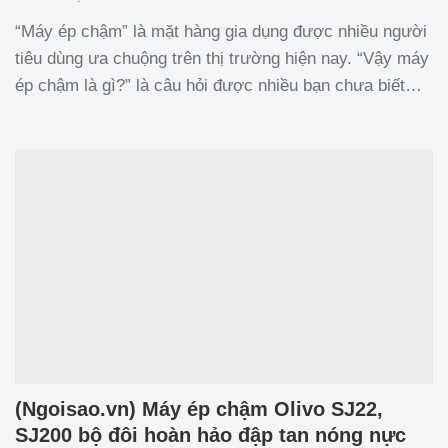
“Máy ép chậm” là mặt hàng gia dụng được nhiều người
tiêu dùng ưa chuộng trên thị trường hiện nay. “Vậy máy
ép chậm là gì?” là câu hỏi được nhiều bạn chưa biết
muốn tìm kiếm thông tin để hiểu rõ hơn về sản phẩm
này. Mời các bạn theo dõi ngay bài viết
(Ngoisao.vn) Máy ép chậm Olivo SJ22,
SJ200 bộ đôi hoàn hảo đập tan nóng nực