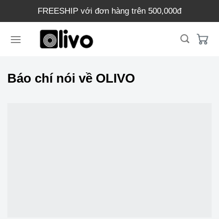
Chuyển
FREESHIP với đơn hàng trên 500,000đ
đến
nội
dung
Báo chí nói về OLIVO