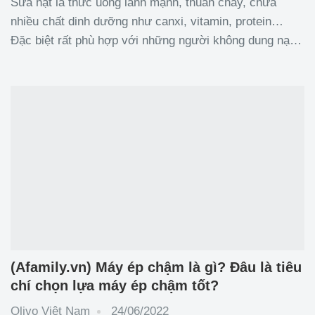
Sữa hạt là thức uống lành mạnh, thuần chay, chứa
nhiều chất dinh dưỡng như canxi, vitamin, protein…
Đặc biệt rất phù hợp với những người không dung nạp
được lactose. Với sự hỗ trợ của máy xay nấu đa năng,
các mẹ có thể dễ dàng nấu sữa hạt tại nhà vừa an toàn,
(Afamily.vn) Máy ép chậm là gì? Đâu là tiêu
chí chọn lựa máy ép chậm tốt?
Olivo Việt Nam
24/06/2022