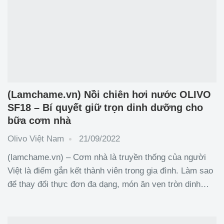
(Lamchame.vn) Nồi chiên hơi nước OLIVO
SF18 – Bí quyết giữ trọn dinh dưỡng cho
bữa cơm nhà
Olivo Việt Nam
21/09/2022
(lamchame.vn) – Cơm nhà là truyền thống của người
Việt là điểm gắn kết thành viên trong gia đình. Làm sao
để thay đổi thực đơn đa dạng, món ăn vẹn tròn dinh
dưỡng cho cả nhà là điều băn khoăn của rất nhiều chị
em. Bài viết này sẽ giúp bạn tìm ra giải