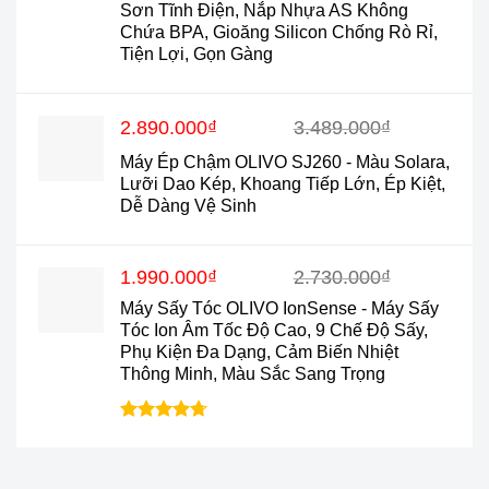
990.000₫.
Sơn Tĩnh Điện, Nắp Nhựa AS Không
Chứa BPA, Gioăng Silicon Chống Rò Rỉ,
Tiện Lợi, Gọn Gàng
Giá
Giá
2.890.000
₫
3.489.000
₫
gốc
hiện
Máy Ép Chậm OLIVO SJ260 - Màu Solara,
là:
tại
Lưỡi Dao Kép, Khoang Tiếp Lớn, Ép Kiệt,
3.489.000₫.
là:
Dễ Dàng Vệ Sinh
2.890.000₫.
Giá
Giá
1.990.000
₫
2.730.000
₫
gốc
hiện
Máy Sấy Tóc OLIVO IonSense - Máy Sấy
là:
tại
2.730.000₫.
là:
Tóc Ion Âm Tốc Độ Cao, 9 Chế Độ Sấy,
1.990.000₫.
Phụ Kiện Đa Dạng, Cảm Biến Nhiệt
Thông Minh, Màu Sắc Sang Trọng
Được xếp
hạng
4.7
5
sao