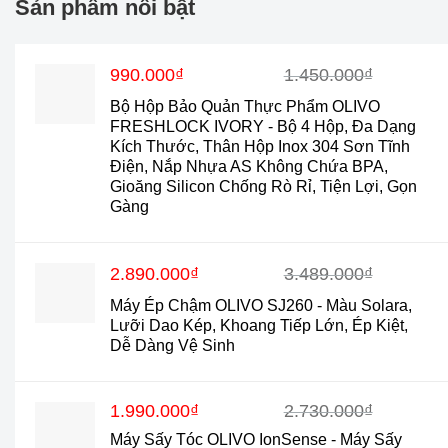
Sản phẩm nổi bật
Giá
Giá
990.000
₫
1.450.000
₫
gốc
hiện
Bộ Hộp Bảo Quản Thực Phẩm OLIVO
là:
tại
FRESHLOCK IVORY - Bộ 4 Hộp, Đa Dạng
1.450.000₫.
là:
Kích Thước, Thân Hộp Inox 304 Sơn Tĩnh
990.000₫.
Điện, Nắp Nhựa AS Không Chứa BPA,
Gioăng Silicon Chống Rò Rỉ, Tiện Lợi, Gọn
Gàng
Giá
Giá
2.890.000
₫
3.489.000
₫
gốc
hiện
Máy Ép Chậm OLIVO SJ260 - Màu Solara,
là:
tại
Lưỡi Dao Kép, Khoang Tiếp Lớn, Ép Kiệt,
3.489.000₫.
là:
Dễ Dàng Vệ Sinh
2.890.000₫.
Giá
Giá
1.990.000
₫
2.730.000
₫
gốc
hiện
Máy Sấy Tóc OLIVO IonSense - Máy Sấy
là:
tại