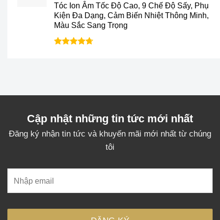
2.730.000₫.
là:
Tóc Ion Âm Tốc Độ Cao, 9 Chế Độ Sấy, Phụ
1.990.000₫.
Kiện Đa Dạng, Cảm Biến Nhiệt Thông Minh,
Màu Sắc Sang Trọng
Được xếp
hạng
4.7
5
sao
Cập nhật những tin tức mới nhất
Đăng ký nhận tin tức và khuyến mãi mới nhất từ chúng
tôi