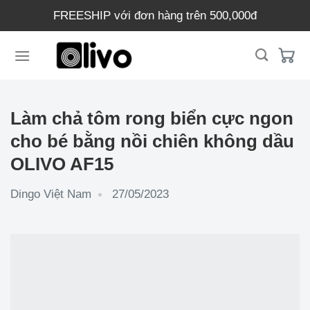
Chuyển
FREESHIP với đơn hàng trên 500,000đ
đến
nội
dung
Làm chả tôm rong biển cực ngon
cho bé bằng nồi chiên không dầu
OLIVO AF15
Dingo Việt Nam
27/05/2023