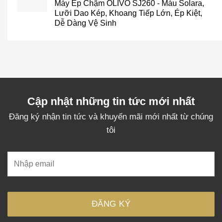
Máy Ép Chậm OLIVO SJ260 - Màu Solara,
là:
tại
Lưỡi Dao Kép, Khoang Tiếp Lớn, Ép Kiệt,
3.489.000₫.
là:
Dễ Dàng Vệ Sinh
2.890.000₫.
Cập nhật những tin tức mới nhất
Đăng ký nhận tin tức và khuyến mãi mới nhất từ chúng
tôi