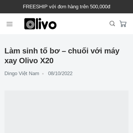
Chuyển
FREESHIP với đơn hàng trên 500,000đ
đến
nội
dung
Làm sinh tố bơ – chuối với máy
xay Olivo X20
Dingo Việt Nam
08/10/2022