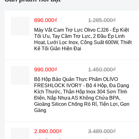
Giá
Giá
890.000
₫
1.285.000
₫
gốc
hiện
Máy Vắt Cam Trợ Lực Olivo CJ26 - Ép Kiệt
là:
tại
Tối Ưu, Tay Cầm Trợ Lực, 2 Đầu Ép Linh
1.285.000₫.
là:
Hoạt, Lưới Lọc Inox, Công Suất 600W, Thiết
890.000₫.
Kế Tối Giản Hiện Đại
Giá
Giá
990.000
₫
1.450.000
₫
gốc
hiện
Bộ Hộp Bảo Quản Thực Phẩm OLIVO
là:
tại
FRESHLOCK IVORY - Bộ 4 Hộp, Đa Dạng
1.450.000₫.
là:
Kích Thước, Thân Hộp Inox 304 Sơn Tĩnh
990.000₫.
Điện, Nắp Nhựa AS Không Chứa BPA,
Gioăng Silicon Chống Rò Rỉ, Tiện Lợi, Gọn
Gàng
Giá
Giá
2.890.000
₫
3.489.000
₫
gốc
hiện