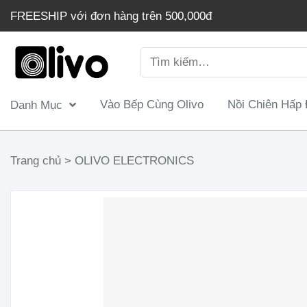
Chuyển
FREESHIP với đơn hàng trên 500,000đ
đến
nội
Tìm
dung
kiếm:
Vào Bếp Cùng Olivo
Nồi Chiên Hấp
Danh Mục
Máy Làm Sữa Hạt OLIVO X20 – Nấu Sữa Hạt, Xay 
Trang chủ
>
OLIVO ELECTRONICS