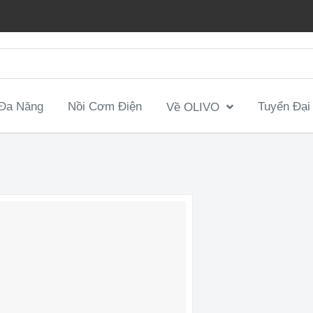
 Đa Năng
Nồi Cơm Điện
Tuyển Đại
Về OLIVO
Sữa Hạt, Làm Sữa Thảo Mộc Đa Năng