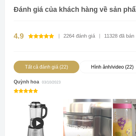
Đánh giá của khách hàng về sản ph
4.9
2264 đánh giá
11328 đã bán
Được xếp
hạng
4.9
5
sao
Tất cả đánh giá (22)
Hình ảnh/video (22)
Quỳnh hoa
03/10/2023