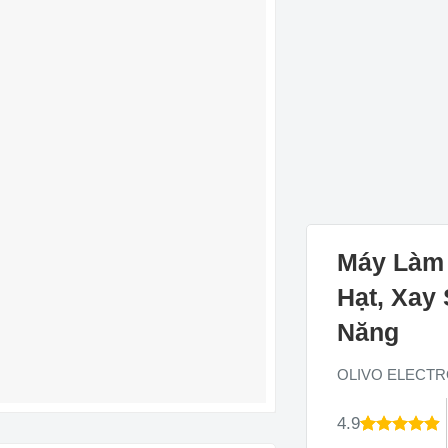
Máy Làm 
Hạt, Xay
Năng
OLIVO ELECTR
4.9
4.9
22
trên 5