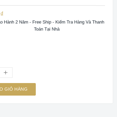
0
₫
o Hành 2 Năm - Free Ship - Kiểm Tra Hàng Và Thanh
Toán Tại Nhà
t OLIVO X20 - Nấu Sữa Hạt, Xay Sữa Hạt, Làm Sữa Thảo Mộc Đa 
O GIỎ HÀNG