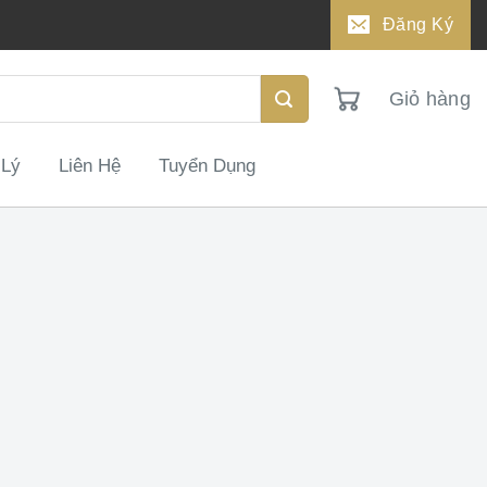
Đăng Ký
Giỏ hàng
 Lý
Liên Hệ
Tuyển Dụng
3.850.000
₫
ĐẶT HÀNG NHANH