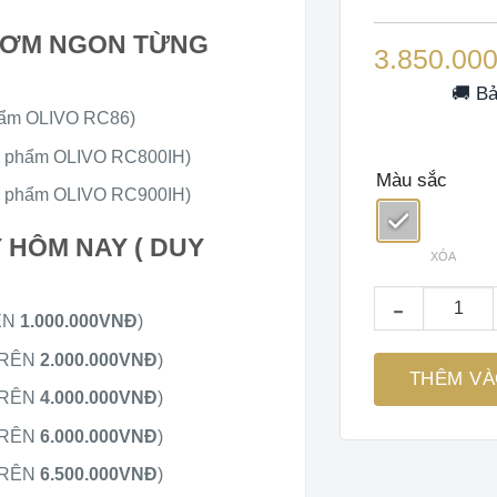
dựa trên
đánh giá
 CƠM NGON TỪNG
3.850.00
🚚 Bả
ẩm OLIVO RC86)
 phẩm OLIVO RC800IH)
Màu sắc
 phẩm OLIVO RC900IH)
 HÔM NAY ( DUY
XÓA
Máy Làm Sữa Hạ
ÊN
1.000.000VNĐ
)
TRÊN
2.000.000VNĐ
)
THÊM VÀ
TRÊN
4.000.000VNĐ
)
TRÊN
6.000.000VNĐ
)
TRÊN
6.500.000VNĐ
)