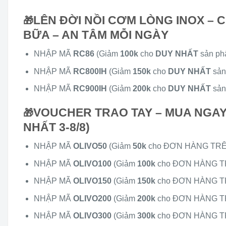
LÊN ĐỜI NỒI CƠM LÒNG INOX –
🎁
BỮA – AN TÂM MỖI NGÀY
NHẬP MÃ
RC86
(Giảm
100k
cho
DUY NHẤT
sản ph
NHẬP MÃ
RC800IH
(Giảm
150k
cho
DUY NHẤT
sản
NHẬP MÃ
RC900IH
(Giảm
200k
cho
DUY NHẤT
sản
VOUCHER TRAO TAY – MUA NGAY
🎁
NHẤT 3-8/8)
NHẬP MÃ
OLIVO50
(Giảm
50k
cho ĐƠN HÀNG TR
NHẬP MÃ
OLIVO100
(Giảm
100k
cho ĐƠN HÀNG 
NHẬP MÃ
OLIVO150
(Giảm
150k
cho ĐƠN HÀNG 
NHẬP MÃ
OLIVO200
(Giảm
200k
cho ĐƠN HÀNG 
NHẬP MÃ
OLIVO300
(Giảm
300k
cho ĐƠN HÀNG 