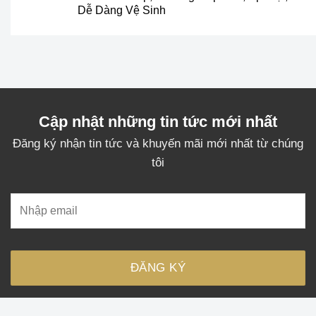
3.489.000₫.
là:
Dễ Dàng Vệ Sinh
2.890.000₫.
Cập nhật những tin tức mới nhất
Đăng ký nhận tin tức và khuyến mãi mới nhất từ chúng
tôi