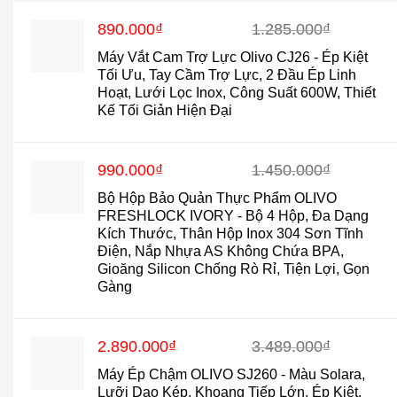
Giá
Giá
890.000
₫
1.285.000
₫
gốc
hiện
Máy Vắt Cam Trợ Lực Olivo CJ26 - Ép Kiệt
là:
tại
Tối Ưu, Tay Cầm Trợ Lực, 2 Đầu Ép Linh
1.285.000₫.
là:
Hoạt, Lưới Lọc Inox, Công Suất 600W, Thiết
890.000₫.
Kế Tối Giản Hiện Đại
Giá
Giá
990.000
₫
1.450.000
₫
gốc
hiện
Bộ Hộp Bảo Quản Thực Phẩm OLIVO
là:
tại
FRESHLOCK IVORY - Bộ 4 Hộp, Đa Dạng
1.450.000₫.
là:
Kích Thước, Thân Hộp Inox 304 Sơn Tĩnh
990.000₫.
Điện, Nắp Nhựa AS Không Chứa BPA,
Gioăng Silicon Chống Rò Rỉ, Tiện Lợi, Gọn
Gàng
Giá
Giá
2.890.000
₫
3.489.000
₫
gốc
hiện
Máy Ép Chậm OLIVO SJ260 - Màu Solara,
là:
tại
Lưỡi Dao Kép, Khoang Tiếp Lớn, Ép Kiệt,