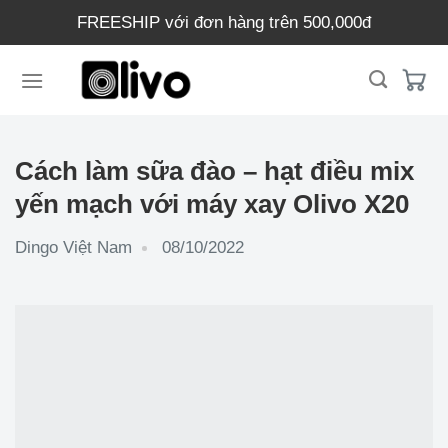
Chuyển
FREESHIP với đơn hàng trên 500,000đ
đến
nội
dung
Cách làm sữa đào – hạt điều mix
yến mạch với máy xay Olivo X20
Dingo Việt Nam
08/10/2022