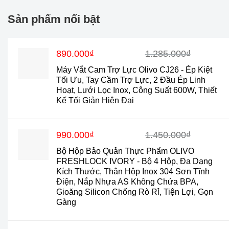
Sản phẩm nổi bật
Giá
Giá
890.000
₫
1.285.000
₫
gốc
hiện
Máy Vắt Cam Trợ Lực Olivo CJ26 - Ép Kiệt
là:
tại
Tối Ưu, Tay Cầm Trợ Lực, 2 Đầu Ép Linh
1.285.000₫.
là:
Hoạt, Lưới Lọc Inox, Công Suất 600W, Thiết
890.000₫.
Kế Tối Giản Hiện Đại
Giá
Giá
990.000
₫
1.450.000
₫
gốc
hiện
Bộ Hộp Bảo Quản Thực Phẩm OLIVO
là:
tại
FRESHLOCK IVORY - Bộ 4 Hộp, Đa Dạng
1.450.000₫.
là:
Kích Thước, Thân Hộp Inox 304 Sơn Tĩnh
990.000₫.
Điện, Nắp Nhựa AS Không Chứa BPA,
Gioăng Silicon Chống Rò Rỉ, Tiện Lợi, Gọn
Gàng