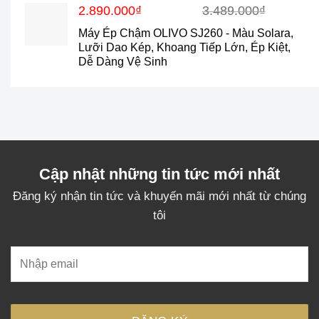
Giá
Giá
2.890.000
₫
3.489.000
₫
gốc
hiện
Máy Ép Chậm OLIVO SJ260 - Màu Solara,
là:
tại
Lưỡi Dao Kép, Khoang Tiếp Lớn, Ép Kiệt,
3.489.000₫.
là:
Dễ Dàng Vệ Sinh
2.890.000₫.
Cập nhật những tin tức mới nhất
Đăng ký nhận tin tức và khuyến mãi mới nhất từ chúng
tôi