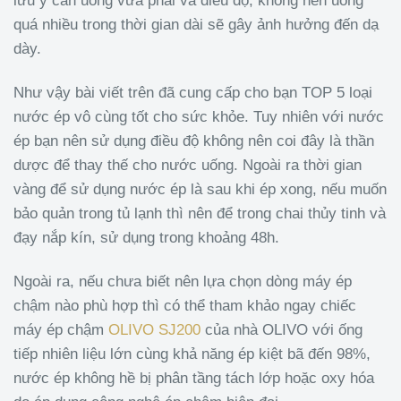
lưu ý cần uống vừa phải và điều độ, không nên uống
quá nhiều trong thời gian dài sẽ gây ảnh hưởng đến dạ
dày.
Như vậy bài viết trên đã cung cấp cho bạn TOP 5 loại
nước ép vô cùng tốt cho sức khỏe. Tuy nhiên với nước
ép bạn nên sử dụng điều độ không nên coi đây là thần
dược để thay thế cho nước uống. Ngoài ra thời gian
vàng để sử dụng nước ép là sau khi ép xong, nếu muốn
bảo quản trong tủ lạnh thì nên để trong chai thủy tinh và
đạy nắp kín, sử dụng trong khoảng 48h.
Ngoài ra, nếu chưa biết nên lựa chọn dòng máy ép
chậm nào phù hợp thì có thể tham khảo ngay chiếc
máy ép chậm
OLIVO SJ200
của nhà OLIVO với ống
tiếp nhiên liệu lớn cùng khả năng ép kiệt bã đến 98%,
nước ép không hề bị phân tầng tách lớp hoặc oxy hóa