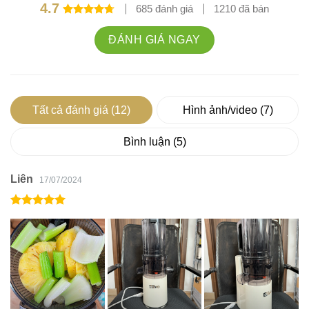
4.7
685 đánh giá
1210 đã bán
Được xếp
hạng
4.7
ĐÁNH GIÁ NGAY
5 sao
Tất cả đánh giá (12)
Hình ảnh/video (7)
Bình luận (5)
Liên
17/07/2024