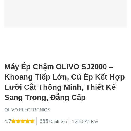
Máy Ép Chậm OLIVO SJ2000 –
Khoang Tiếp Lớn, Củ Ép Kết Hợp
Lưỡi Cắt Thông Minh, Thiết Kế
Sang Trọng, Đẳng Cấp
OLIVO ELECTRONICS
685
1210
4.7
Đánh Giá
Đã Bán
4.7
12
trên 5