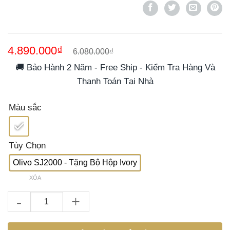
dựa trên
đánh giá
Giá
Giá
4.890.000
₫
6.080.000
₫
gốc
hiện
là:
tại
🚚 Bảo Hành 2 Năm - Free Ship - Kiểm Tra Hàng Và
6.080.000₫.
là:
Thanh Toán Tại Nhà
4.890.000₫.
Màu sắc
Tùy Chọn
Olivo SJ2000 - Tặng Bộ Hộp Ivory
XÓA
Máy Ép Chậm OLIVO SJ2000 - Khoang Tiếp Lớn, Củ Ép Kết Hợp