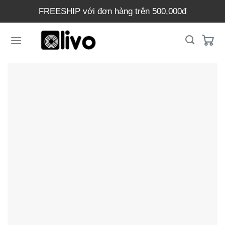
Chuyển
FREESHIP với đơn hàng trên 500,000đ
đến
nội
dung