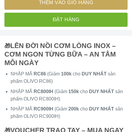
THÊM VÀO GIỎ HÀNG
ĐẶT HÀNG
LÊN ĐỜI NỒI CƠM LÒNG INOX –
🎁
CƠM NGON TỪNG BỮA – AN TÂM
MỖI NGÀY
NHẬP MÃ
RC86
(Giảm
100k
cho
DUY NHẤT
sản
phẩm OLIVO RC86)
NHẬP MÃ
RC800IH
(Giảm
150k
cho
DUY NHẤT
sản
phẩm OLIVO RC800IH)
NHẬP MÃ
RC900IH
(Giảm
200k
cho
DUY NHẤT
sản
phẩm OLIVO RC900IH)
VOUCHER TRAO TAY – MUA NGAY
🎁