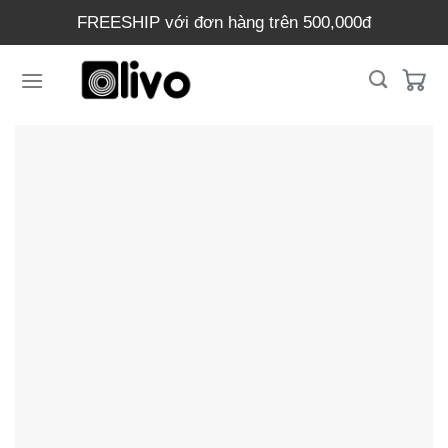
Chuyển
FREESHIP với đơn hàng trên 500,000đ
đến
nội
dung