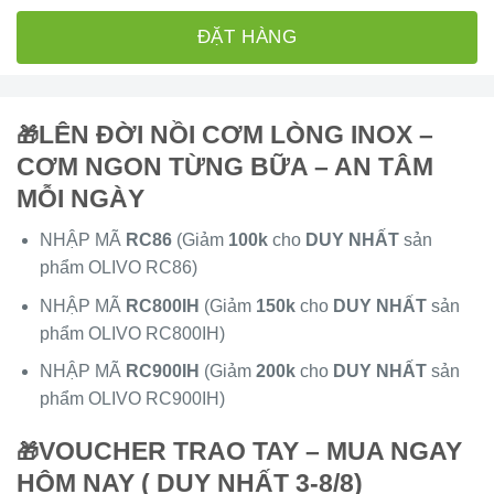
ĐẶT HÀNG
LÊN ĐỜI NỒI CƠM LÒNG INOX –
🎁
CƠM NGON TỪNG BỮA – AN TÂM
MỖI NGÀY
NHẬP MÃ
RC86
(Giảm
100k
cho
DUY NHẤT
sản
phẩm OLIVO RC86)
NHẬP MÃ
RC800IH
(Giảm
150k
cho
DUY NHẤT
sản
phẩm OLIVO RC800IH)
NHẬP MÃ
RC900IH
(Giảm
200k
cho
DUY NHẤT
sản
phẩm OLIVO RC900IH)
VOUCHER TRAO TAY – MUA NGAY
🎁
HÔM NAY ( DUY NHẤT 3-8/8)