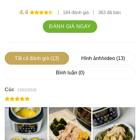
4.4
184 đánh giá
363 đã bán
Được xếp
hạng
4.4
ĐÁNH GIÁ NGAY
5 sao
Tất cả đánh giá (13)
Hình ảnh/video (13)
Bình luận (0)
Cúc
23/01/2026