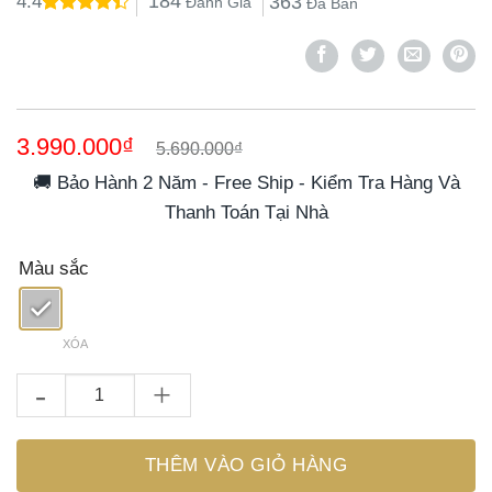
184
363
4.4
Đánh Giá
Đã Bán
4.4
13
trên 5
dựa trên
đánh giá
Giá
Giá
3.990.000
₫
5.690.000
₫
gốc
hiện
là:
tại
🚚 Bảo Hành 2 Năm - Free Ship - Kiểm Tra Hàng Và
5.690.000₫.
là:
Thanh Toán Tại Nhà
3.990.000₫.
Màu sắc
XÓA
Nồi Cơm Điện OLIVO RC88 – Lòng Nồi INOX 304 Chống Dính Tự
THÊM VÀO GIỎ HÀNG