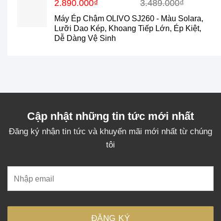
Giá
Giá
2.890.000
₫
3.489.000
₫
gốc
hiện
Máy Ép Chậm OLIVO SJ260 - Màu Solara,
là:
tại
Lưỡi Dao Kép, Khoang Tiếp Lớn, Ép Kiệt,
3.489.000₫.
là:
Dễ Dàng Vệ Sinh
2.890.000₫.
Cập nhật những tin tức mới nhất
Đăng ký nhận tin tức và khuyến mãi mới nhất từ chúng
tôi