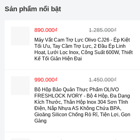
Sản phẩm nổi bật
Giá
Giá
890.000
₫
1.285.000
₫
gốc
hiện
Máy Vắt Cam Trợ Lực Olivo CJ26 - Ép Kiệt
là:
tại
Tối Ưu, Tay Cầm Trợ Lực, 2 Đầu Ép Linh
1.285.000₫.
là:
Hoạt, Lưới Lọc Inox, Công Suất 600W, Thiết
890.000₫.
Kế Tối Giản Hiện Đại
Giá
Giá
990.000
₫
1.450.000
₫
gốc
hiện
Bộ Hộp Bảo Quản Thực Phẩm OLIVO
là:
tại
FRESHLOCK IVORY - Bộ 4 Hộp, Đa Dạng
1.450.000₫.
là:
Kích Thước, Thân Hộp Inox 304 Sơn Tĩnh
990.000₫.
Điện, Nắp Nhựa AS Không Chứa BPA,
Gioăng Silicon Chống Rò Rỉ, Tiện Lợi, Gọn
Gàng