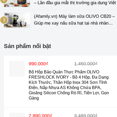
– Lần đầu gia mắt thị trường gia dụng Việt
(Afamily.vn) Máy làm sữa OLIVO CB20 –
Giúp mẹ xay nấu sữa hạt tại nhà nhàn
tênh
Sản phẩm nổi bật
Giá
Giá
990.000
₫
1.450.000
₫
gốc
hiện
Bộ Hộp Bảo Quản Thực Phẩm OLIVO
là:
tại
FRESHLOCK IVORY - Bộ 4 Hộp, Đa Dạng
1.450.000₫.
là:
Kích Thước, Thân Hộp Inox 304 Sơn Tĩnh
990.000₫.
Điện, Nắp Nhựa AS Không Chứa BPA,
Gioăng Silicon Chống Rò Rỉ, Tiện Lợi, Gọn
Gàng
Giá
Giá
2.890.000
₫
3.489.000
₫