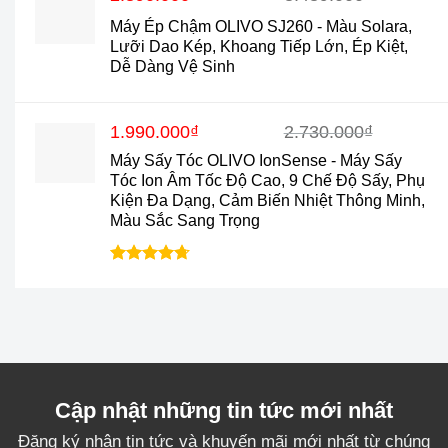
gốc
hiện
Máy Ép Chậm OLIVO SJ260 - Màu Solara,
là:
tại
Lưỡi Dao Kép, Khoang Tiếp Lớn, Ép Kiệt,
3.489.000₫.
là:
Dễ Dàng Vệ Sinh
2.890.000₫.
Giá
Giá
1.990.000
₫
2.730.000
₫
gốc
hiện
Máy Sấy Tóc OLIVO IonSense - Máy Sấy
là:
tại
2.730.000₫.
là:
Tóc Ion Âm Tốc Độ Cao, 9 Chế Độ Sấy, Phụ
1.990.000₫.
Kiện Đa Dạng, Cảm Biến Nhiệt Thông Minh,
Màu Sắc Sang Trọng
Được xếp
hạng
4.7
5
sao
Cập nhật những tin tức mới nhất
Đăng ký nhận tin tức và khuyến mãi mới nhất từ chúng