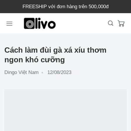
Chuyển
FREESHIP với đơn hàng trên 500,000đ
đến
nội
dung
Cách làm đùi gà xá xíu thơm
ngon khó cưỡng
Dingo Việt Nam
12/08/2023