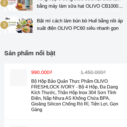
bằng máy làm sữa hạt OLIVO CB1000
cực đơn giản
Bật mí cách làm bún bò Huế bằng nồi áp
suất điện OLIVO PC60 siêu nhanh gọn
Sản phẩm nổi bật
Giá
Giá
990.000
₫
1.450.000
₫
gốc
hiện
Bộ Hộp Bảo Quản Thực Phẩm OLIVO
là:
tại
FRESHLOCK IVORY - Bộ 4 Hộp, Đa Dạng
1.450.000₫.
là:
Kích Thước, Thân Hộp Inox 304 Sơn Tĩnh
990.000₫.
Điện, Nắp Nhựa AS Không Chứa BPA,
Gioăng Silicon Chống Rò Rỉ, Tiện Lợi, Gọn
Gàng