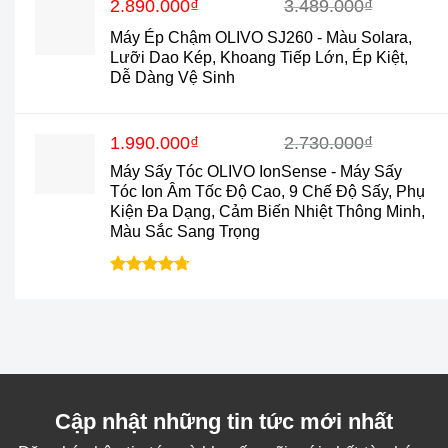
Giá
Giá
2.890.000
₫
3.489.000
₫
gốc
hiện
Máy Ép Chậm OLIVO SJ260 - Màu Solara,
là:
tại
Lưỡi Dao Kép, Khoang Tiếp Lớn, Ép Kiệt,
3.489.000₫.
là:
Dễ Dàng Vệ Sinh
2.890.000₫.
Giá
Giá
1.990.000
₫
2.730.000
₫
gốc
hiện
Máy Sấy Tóc OLIVO IonSense - Máy Sấy
là:
tại
2.730.000₫.
là:
Tóc Ion Âm Tốc Độ Cao, 9 Chế Độ Sấy, Phụ
1.990.000₫.
Kiện Đa Dạng, Cảm Biến Nhiệt Thông Minh,
Màu Sắc Sang Trọng
Được xếp
hạng
4.7
5
sao
Cập nhật những tin tức mới nhất